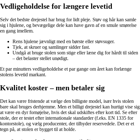
Vedligeholdelse for længere levetid
Selv det bedste drejestel har brug for lidt pleje. Støv og hår kan samle
sig i hjulene, og bevægelige dele kan have gavn af en smule smørelse
en gang imellem.
Rens hjulene jævnligt med en børste eller støvsuger.
Tjek, at skruer og samlinger sidder fast.
Undgå at bruge stolen som stige eller læne dig for hårdt til siden
– det belaster stellet unødigt.
Et par minutters vedligeholdelse et par gange om året kan forlænge
stolens levetid markant.
Kvalitet koster – men betaler sig
Det kan være fristende at vælge den billigste model, især hvis stolen
bare skal bruges derhjemme. Men et billigt drejestel kan hurtigt vise sig
at være en dyr fornøjelse, hvis det skal udskiftes efter kort tid. Se efter
stole, der er testet efter internationale standarder (f.eks. EN 1335 for
kontorstole), og vælg producenter, der tilbyder reservedele. Det er et
tegn på, at stolen er bygget til at holde.