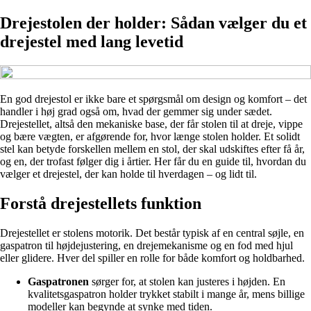
Drejestolen der holder: Sådan vælger du et
drejestel med lang levetid
En god drejestol er ikke bare et spørgsmål om design og komfort – det
handler i høj grad også om, hvad der gemmer sig under sædet.
Drejestellet, altså den mekaniske base, der får stolen til at dreje, vippe
og bære vægten, er afgørende for, hvor længe stolen holder. Et solidt
stel kan betyde forskellen mellem en stol, der skal udskiftes efter få år,
og en, der trofast følger dig i årtier. Her får du en guide til, hvordan du
vælger et drejestel, der kan holde til hverdagen – og lidt til.
Forstå drejestellets funktion
Drejestellet er stolens motorik. Det består typisk af en central søjle, en
gaspatron til højdejustering, en drejemekanisme og en fod med hjul
eller glidere. Hver del spiller en rolle for både komfort og holdbarhed.
Gaspatronen
sørger for, at stolen kan justeres i højden. En
kvalitetsgaspatron holder trykket stabilt i mange år, mens billige
modeller kan begynde at synke med tiden.