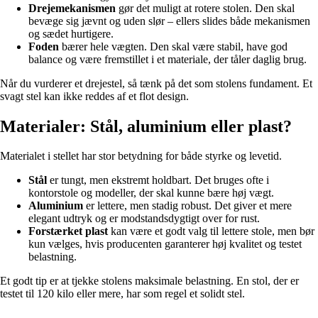
Drejemekanismen
gør det muligt at rotere stolen. Den skal
bevæge sig jævnt og uden slør – ellers slides både mekanismen
og sædet hurtigere.
Foden
bærer hele vægten. Den skal være stabil, have god
balance og være fremstillet i et materiale, der tåler daglig brug.
Når du vurderer et drejestel, så tænk på det som stolens fundament. Et
svagt stel kan ikke reddes af et flot design.
Materialer: Stål, aluminium eller plast?
Materialet i stellet har stor betydning for både styrke og levetid.
Stål
er tungt, men ekstremt holdbart. Det bruges ofte i
kontorstole og modeller, der skal kunne bære høj vægt.
Aluminium
er lettere, men stadig robust. Det giver et mere
elegant udtryk og er modstandsdygtigt over for rust.
Forstærket plast
kan være et godt valg til lettere stole, men bør
kun vælges, hvis producenten garanterer høj kvalitet og testet
belastning.
Et godt tip er at tjekke stolens maksimale belastning. En stol, der er
testet til 120 kilo eller mere, har som regel et solidt stel.